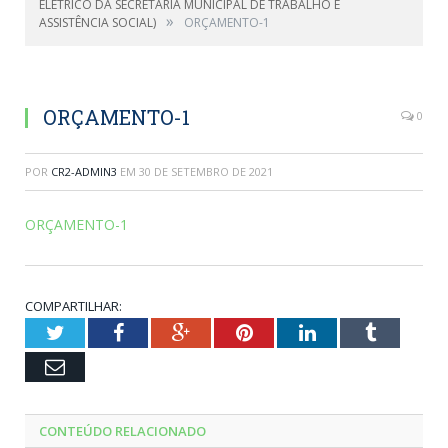
ELÉTRICO DA SECRETARIA MUNICIPAL DE TRABALHO E
»
ASSISTÊNCIA SOCIAL)
ORÇAMENTO-1
ORÇAMENTO-1
0
POR
CR2-ADMIN3
EM
30 DE SETEMBRO DE 2021
ORÇAMENTO-1
COMPARTILHAR:
Twitter
Facebook
Google+
Pinterest
LinkedIn
Tumblr
Email
CONTEÚDO RELACIONADO