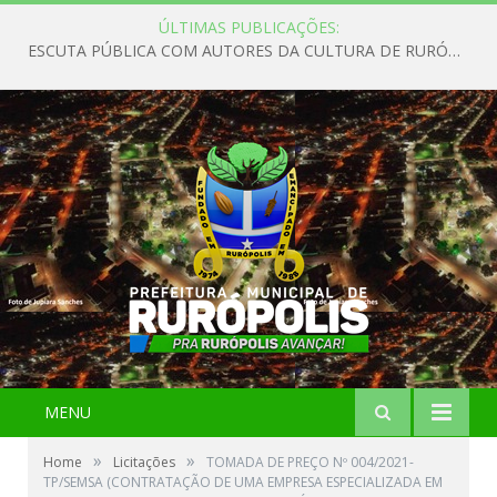
ÚLTIMAS PUBLICAÇÕES:
ESCUTA PÚBLICA COM AUTORES DA CULTURA DE RURÓPOLIS
MENU
»
»
Home
Licitações
TOMADA DE PREÇO Nº 004/2021-
TP/SEMSA (CONTRATAÇÃO DE UMA EMPRESA ESPECIALIZADA EM