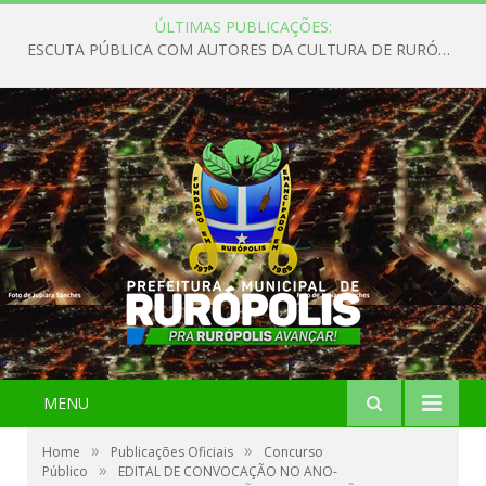
ÚLTIMAS PUBLICAÇÕES:
ESCUTA PÚBLICA COM AUTORES DA CULTURA DE RURÓPOLIS
MENU
»
»
Home
Publicações Oficiais
Concurso
»
Público
EDITAL DE CONVOCAÇÃO NO ANO-