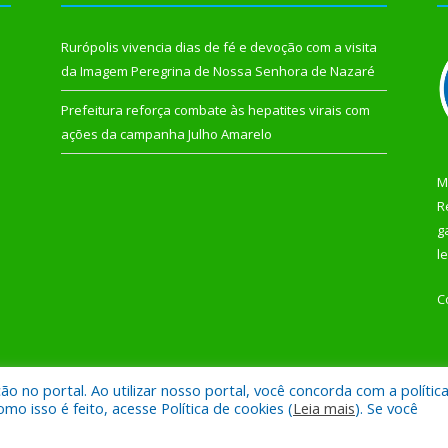
Rurópolis vivencia dias de fé e devoção com a visita
da Imagem Peregrina de Nossa Senhora de Nazaré
Prefeitura reforça combate às hepatites virais com
ações da campanha Julho Amarelo
M
R
g
l
C
 no portal. Ao utilizar nosso portal, você concorda com a polític
 de Rurópolis.
Mapa do Si
 isso é feito, acesse Política de cookies (
Leia mais
). Se você