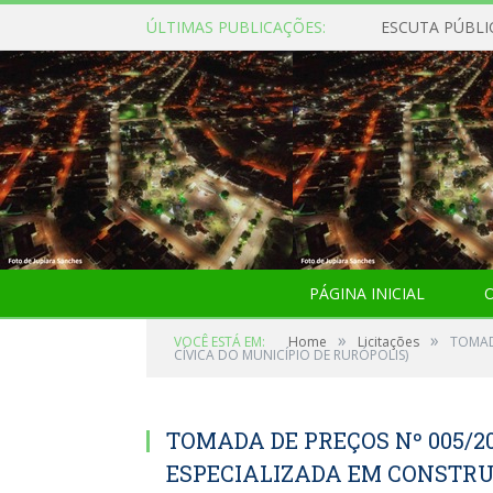
ÚLTIMAS PUBLICAÇÕES:
ESCUTA PÚBLI
PÁGINA INICIAL
O
»
»
VOCÊ ESTÁ EM:
Home
Licitações
TOMAD
CÍVICA DO MUNICÍPIO DE RURÓPOLIS)
TOMADA DE PREÇOS Nº 005/
ESPECIALIZADA EM CONSTRU