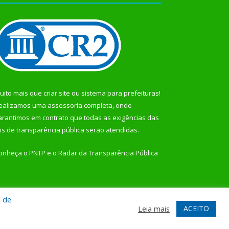
uito mais que
criar site
ou
sistema para prefeituras
!
ealizamos uma
assessoria
completa, onde
arantimos em contrato que todas as exigências das
eis de transparência pública
serão atendidas.
onheça o
PNTP
e o
Radar da Transparência Pública
a de
te
Acessar Área Administrativa
Acessar Webmail
ACEITO
Leia mais