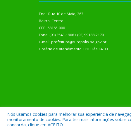
End.: Rua 10 de Maio, 263
Bairro: Centro
CEP: 68165-000
Fone: (93) 3543-1906 / (93) 99188-2170
E-mail: prefeitura@ruropolis.pa.gov.br
Horário de atendimento: 08:00 às 14:00
Nós usamos cookies para melhorar sua experiência de navegação
Todos os direitos reservados a Prefeitura Municipal
monitoramento de cookies. Para ter mais informações sobre como
concorda, clique em ACEITO.